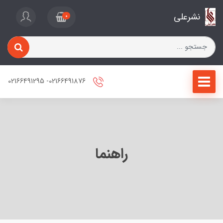
نشرعلی
0
02166491876- 02166491295
راهنما