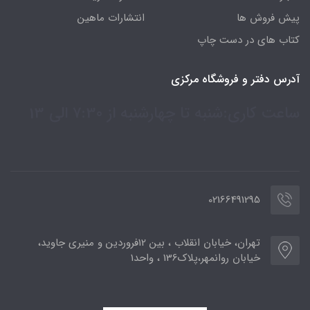
پیش فروش ها
انتشارات ماهین
کتاب های در دست چاپ
آدرس دفتر و فروشگاه مرکزی
ساعت کاری:شنبه تا چهارشنبه از 7:30 الی 13
02166491295
تهران، خیابان انقلاب ، بین 12فروردین و منیری جاوید،
خیابان روانمهر،پلاک136 ، واحد1