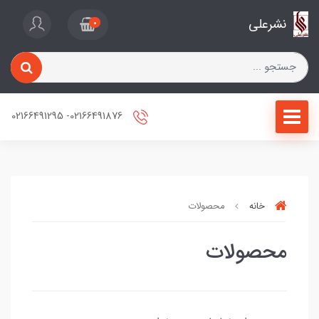
نشرعلی
0
02166491876- 02166491295
خانه
محصولات
محصولات