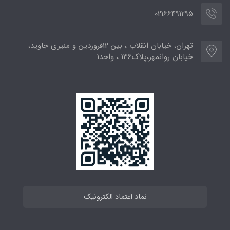
02166491295
تهران، خیابان انقلاب ، بین 12فروردین و منیری جاوید،
خیابان روانمهر،پلاک136 ، واحد1
نماد اعتماد الکترونیک