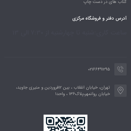
کتاب های در دست چاپ
آدرس دفتر و فروشگاه مرکزی
ساعت کاری:شنبه تا چهارشنبه از 7:30 الی 13
02166491295
تهران، خیابان انقلاب ، بین 12فروردین و منیری جاوید،
خیابان روانمهر،پلاک136 ، واحد1