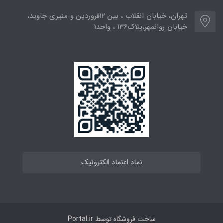
تهران، خیابان انقلاب ، بین 12فروردین و منیری جاوید،
خیابان روانمهر،پلاک136 ، واحد1
نماد اعتماد الکترونیک
ساخت فروشگاه توسط
Portal.ir