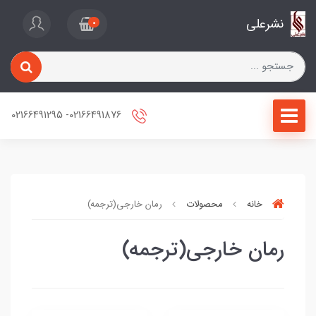
نشرعلی
0
02166491876- 02166491295
خانه
محصولات
رمان خارجی(ترجمه)
رمان خارجی(ترجمه)