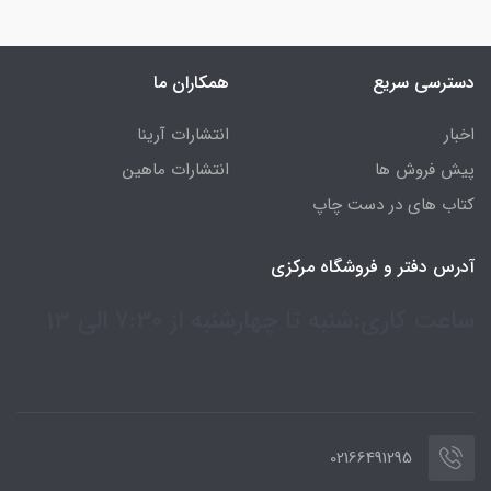
دسترسی سریع
همکاران ما
اخبار
انتشارات آرینا
پیش فروش ها
انتشارات ماهین
کتاب های در دست چاپ
آدرس دفتر و فروشگاه مرکزی
ساعت کاری:شنبه تا چهارشنبه از 7:30 الی 13
02166491295