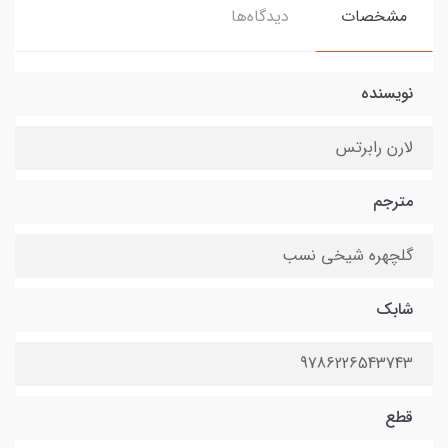
مشخصات
دیدگاه‌ها
نویسنده
لارن رابرتس
مترجم
گلچهره شیخی نسب
شابک
9786226543743
قطع