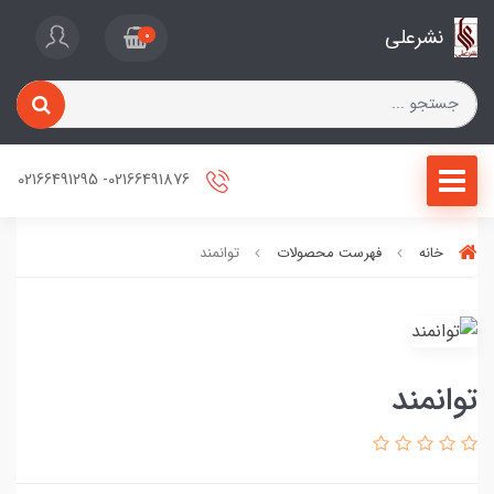
نشرعلی
0
02166491876- 02166491295
خانه
فهرست محصولات
توانمند
توانمند