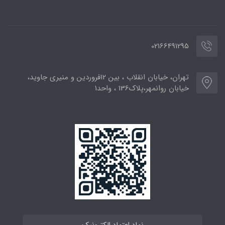
02166491295
تهران، خیابان انقلاب ، بین 12فروردین و منیری جاوید،
خیابان روانمهر،پلاک136 ، واحد1