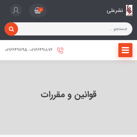
نشرعلی
0
02166491876- 02166491295
قوانین و مقررات