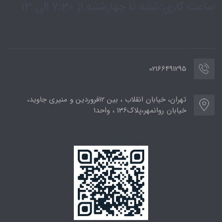
ساعت کاری:شنبه تا چهارشنبه از 7:30 الی 13
02166491295
تهران، خیابان انقلاب ، بین 12فروردین و منیری جاوید،
خیابان روانمهر،پلاک136 ، واحد1