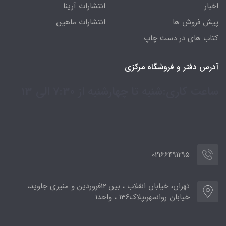
اخبار
انتشارات آرینا
پیش فروش ها
انتشارات ماهین
کتاب های در دست چاپ
آدرس دفتر و فروشگاه مرکزی
ساعت کاری:شنبه تا چهارشنبه از 7:30 الی 13
02166491295
تهران، خیابان انقلاب ، بین 12فروردین و منیری جاوید،
خیابان روانمهر،پلاک136 ، واحد1