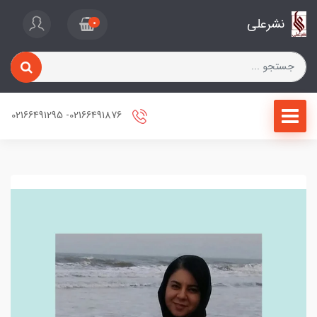
نشرعلی
0
02166491876- 02166491295