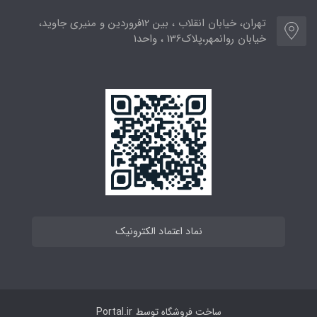
تهران، خیابان انقلاب ، بین 12فروردین و منیری جاوید،
خیابان روانمهر،پلاک136 ، واحد1
نماد اعتماد الکترونیک
ساخت فروشگاه توسط
Portal.ir