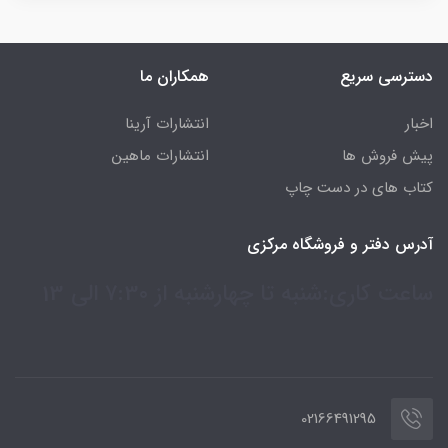
دسترسی سریع
همکاران ما
اخبار
انتشارات آرینا
پیش فروش ها
انتشارات ماهین
کتاب های در دست چاپ
آدرس دفتر و فروشگاه مرکزی
ساعت کاری:شنبه تا چهارشنبه از 7:30 الی 13
02166491295