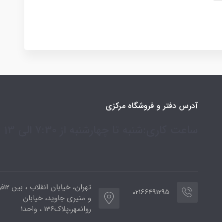
آدرس دفتر و فروشگاه مرکزی
ساعت کاری:شنبه تا چهارشنبه از 7:30 الی 13
تهران،
02166491295
و منیری جاوید، خیابان
روانمهر،پلاک136 ، واحد1