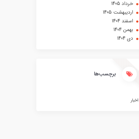
خرداد 1405
ارديبهشت 1405
اسفند 1404
بهمن 1404
دی 1404
برچسب‌ها
اخبار