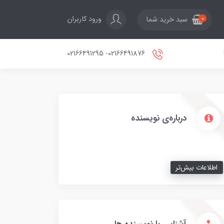
ورود کاربران
سبد خرید شما
0
02166491876- 02166491295
درباره‌ی نویسنده
اطلاعات بیش‌تر