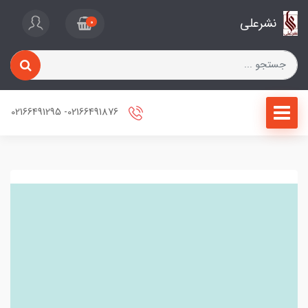
نشرعلی
0
02166491876- 02166491295