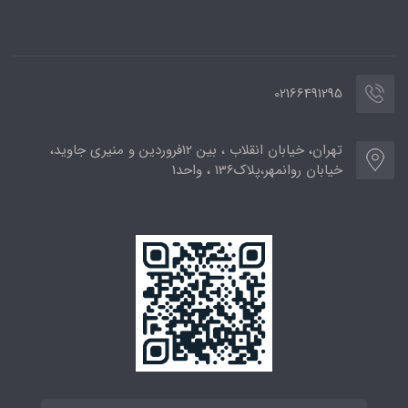
02166491295
تهران، خیابان انقلاب ، بین 12فروردین و منیری جاوید،
خیابان روانمهر،پلاک136 ، واحد1