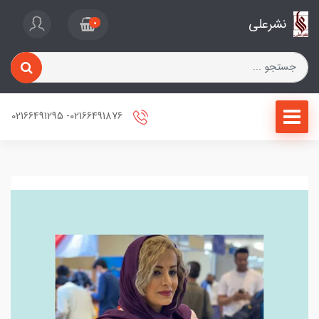
نشرعلی
0
02166491876- 02166491295