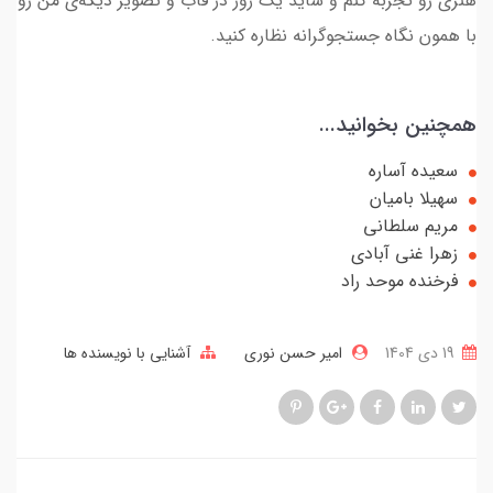
هنری رو تجربه کنم و شاید یک روز در قاب و تصویر دیگه‌ی من رو
با همون نگاه جستجوگرانه نظاره کنید.
همچنین بخوانید...
سعیده آساره
سهیلا بامیان
مریم سلطانی
زهرا غنی آبادی
فرخنده موحد راد
19 دی 1404
امیر حسن نوری
آشنایی با نویسنده ها