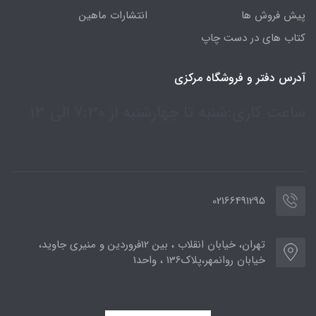
پیش فروش ها
انتشارات ماهین
کتاب های در دست چاپ
آدرس دفتر و فروشگاه مرکزی
ساعت کاری:شنبه تا چهارشنبه از 7:30 الی 13
02166491295
تهران، خیابان انقلاب ، بین 12فروردین و منیری جاوید،
خیابان روانمهر،پلاک136 ، واحد1