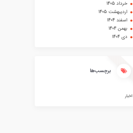
خرداد 1405
ارديبهشت 1405
اسفند 1404
بهمن 1404
دی 1404
برچسب‌ها
اخبار