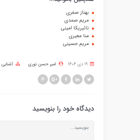
بهناز صفری
مریم صمدی
نائیریکا امینی
منا معیری
مریم حسینی
19 دی 1404
امیر حسن نوری
آشنایی ب
دیدگاه خود را بنویسید