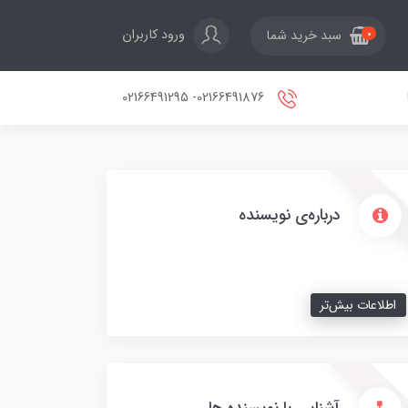
ورود کاربران
سبد خرید شما
0
02166491876- 02166491295
درباره‌ی نویسنده
اطلاعات بیش‌تر