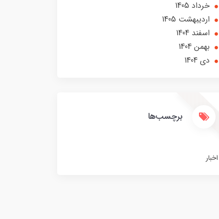
خرداد 1405
ارديبهشت 1405
اسفند 1404
بهمن 1404
دی 1404
برچسب‌ها
اخبار