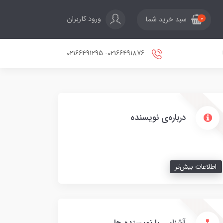
ورود کاربران
سبد خرید شما
0
02166491876- 02166491295
درباره‌ی نویسنده
اطلاعات بیش‌تر