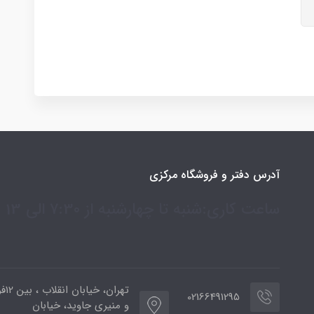
آدرس دفتر و فروشگاه مرکزی
ساعت کاری:شنبه تا چهارشنبه از 7:30 الی 13
تهران،
02166491295
و منیری جاوید، خیابان