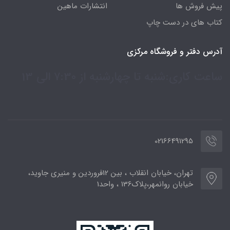
پیش فروش ها
انتشارات ماهین
کتاب های در دست چاپ
آدرس دفتر و فروشگاه مرکزی
ساعت کاری:شنبه تا چهارشنبه از 7:30 الی 13
02166491295
تهران، خیابان انقلاب ، بین 12فروردین و منیری جاوید،
خیابان روانمهر،پلاک136 ، واحد1