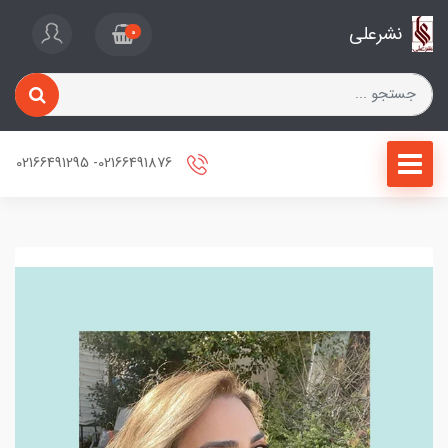
نشرعلی
0
02166491876- 02166491295