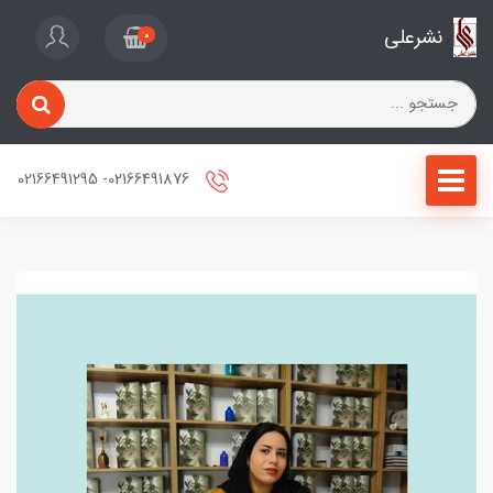
نشرعلی
0
02166491876- 02166491295