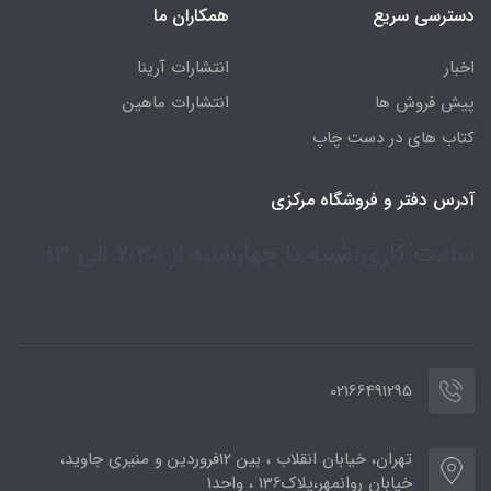
دسترسی سریع
همکاران ما
اخبار
انتشارات آرینا
پیش فروش ها
انتشارات ماهین
کتاب های در دست چاپ
آدرس دفتر و فروشگاه مرکزی
ساعت کاری:شنبه تا چهارشنبه از 7:30 الی 13
02166491295
تهران، خیابان انقلاب ، بین 12فروردین و منیری جاوید،
خیابان روانمهر،پلاک136 ، واحد1