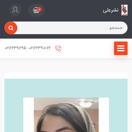
نشرعلی
0
02166491876- 02166491295