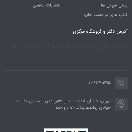
پیش فروش ها
انتشارات ماهین
کتاب های در دست چاپ
آدرس دفتر و فروشگاه مرکزی
ساعت کاری:شنبه تا چهارشنبه از 7:30 الی 13
02166491295
تهران، خیابان انقلاب ، بین 12فروردین و منیری جاوید،
خیابان روانمهر،پلاک136 ، واحد1