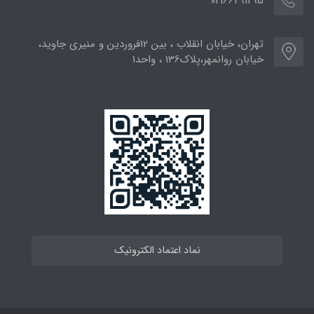
02166491295
تهران، خیابان انقلاب ، بین 12فروردین و منیری جاوید،
خیابان روانمهر،پلاک136 ، واحد1
نماد اعتماد الکترونیک