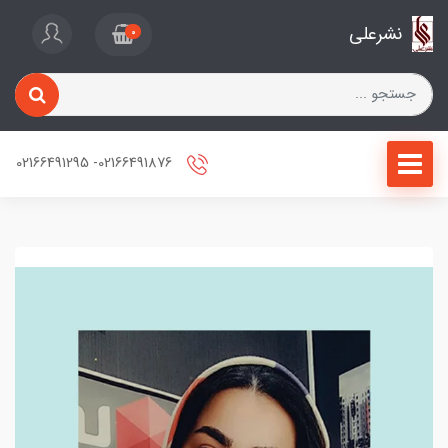
نشرعلی
0
02166491876- 02166491295