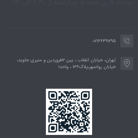
ساعت کاری:شنبه تا چهارشنبه از 7:30 الی 13
02166491295
تهران، خیابان انقلاب ، بین 12فروردین و منیری جاوید،
خیابان روانمهر،پلاک136 ، واحد1