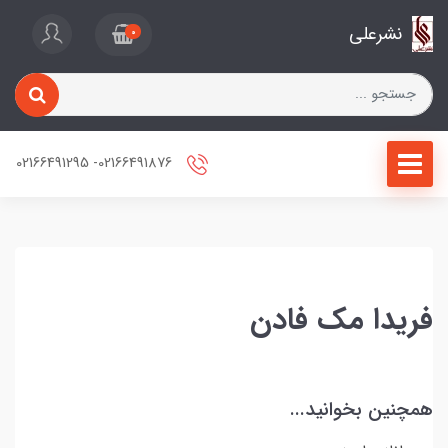
نشرعلی
0
02166491876- 02166491295
فریدا مک فادن
همچنین بخوانید...