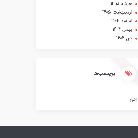
خرداد 1405
ارديبهشت 1405
اسفند 1404
بهمن 1404
دی 1404
برچسب‌ها
اخبار