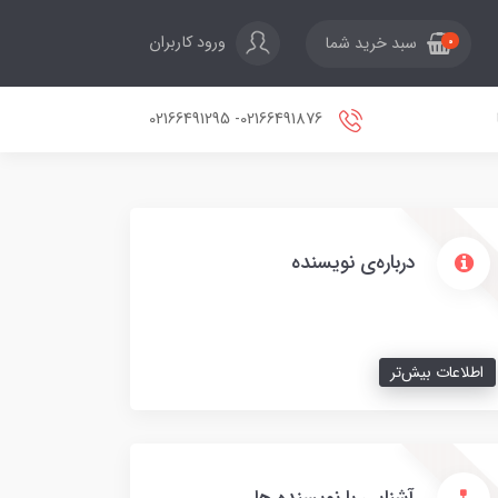
ورود کاربران
سبد خرید شما
0
02166491876- 02166491295
درباره‌ی نویسنده
اطلاعات بیش‌تر