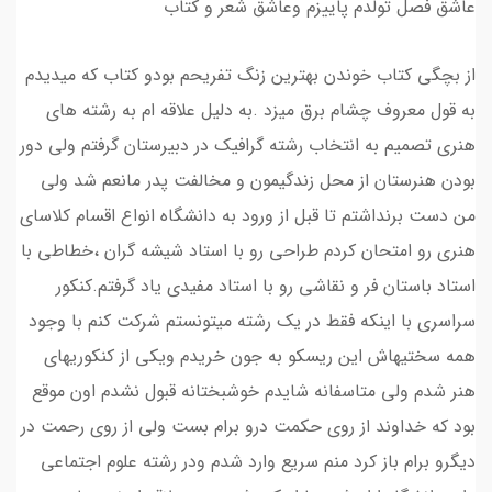
عاشق فصل تولدم پاییزم وعاشق شعر و کتاب
از بچگی کتاب خوندن بهترین زنگ تفریحم بودو کتاب که میدیدم
به قول معروف چشام برق میزد .به دلیل علاقه ام به رشته های
هنری تصمیم به انتخاب رشته گرافیک در دبیرستان گرفتم ولی دور
بودن هنرستان از محل زندگیمون و مخالفت پدر مانعم شد ولی
من دست برنداشتم تا قبل از ورود به دانشگاه انواع اقسام کلاسای
هنری رو امتحان کردم طراحی رو با استاد شیشه گران ،خطاطی با
استاد باستان فر و نقاشی رو با استاد مفیدی یاد گرفتم.کنکور
سراسری با اینکه فقط در یک رشته میتونستم شرکت کنم با وجود
همه سختیهاش این ریسکو به جون خریدم ویکی از کنکوریهای
هنر شدم ولی متاسفانه شایدم خوشبختانه قبول نشدم اون موقع
بود که خداوند از روی حکمت درو برام بست ولی از روی رحمت در
دیگرو برام باز کرد منم سریع وارد شدم ودر رشته علوم اجتماعی