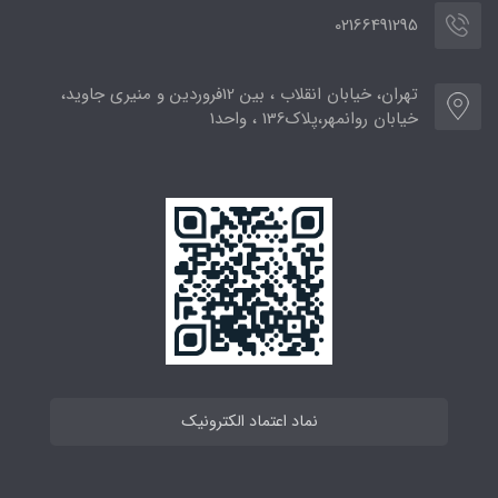
02166491295
تهران، خیابان انقلاب ، بین 12فروردین و منیری جاوید،
خیابان روانمهر،پلاک136 ، واحد1
نماد اعتماد الکترونیک