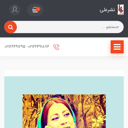
نشرعلی
0
02166491876- 02166491295