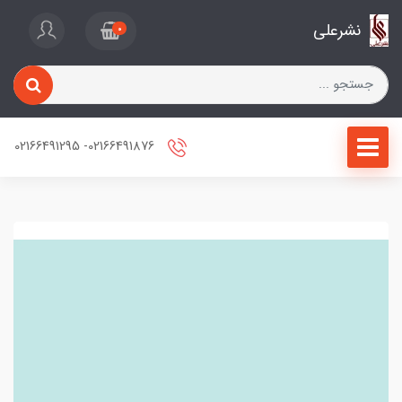
نشرعلی
0
02166491876- 02166491295