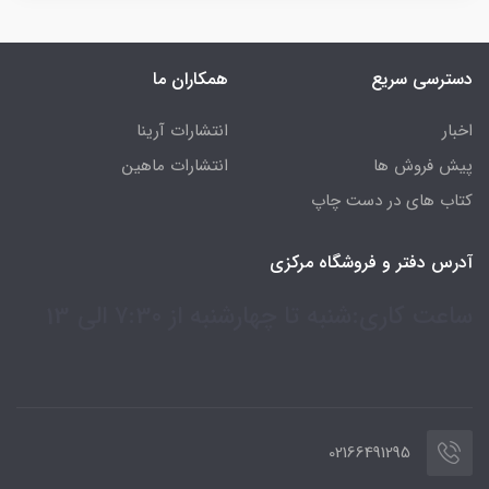
دسترسی سریع
همکاران ما
اخبار
انتشارات آرینا
پیش فروش ها
انتشارات ماهین
کتاب های در دست چاپ
آدرس دفتر و فروشگاه مرکزی
ساعت کاری:شنبه تا چهارشنبه از 7:30 الی 13
02166491295