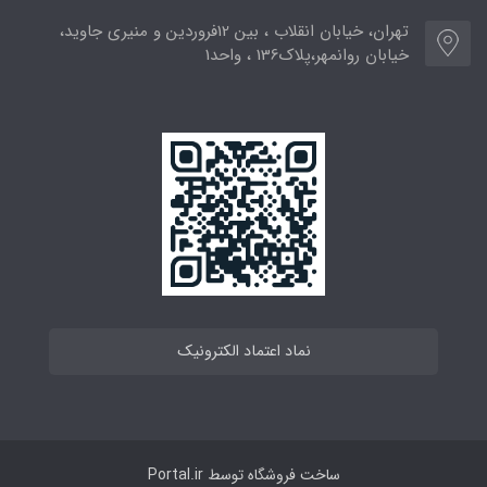
تهران، خیابان انقلاب ، بین 12فروردین و منیری جاوید،
خیابان روانمهر،پلاک136 ، واحد1
نماد اعتماد الکترونیک
ساخت فروشگاه توسط
Portal.ir