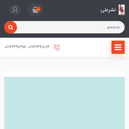
نشرعلی
0
02166491876- 02166491295