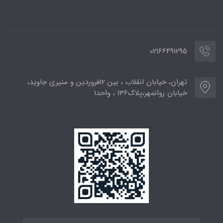
02166491295
تهران، خیابان انقلاب ، بین 12فروردین و منیری جاوید،
خیابان روانمهر،پلاک136 ، واحد1