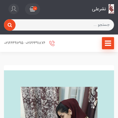
نشرعلی
0
02166491876- 02166491295