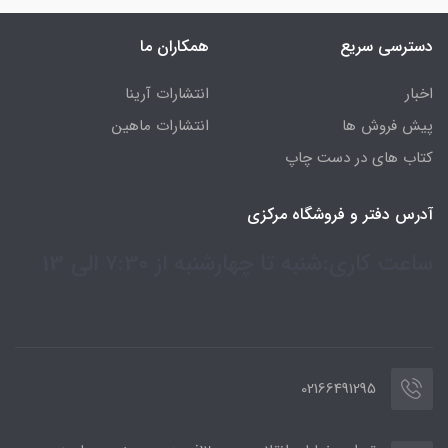
دسترسی سریع
همکاران ما
اخبار
انتشارات آرینا
پیش فروش ها
انتشارات ماهین
کتاب های در دست چاپ
آدرس دفتر و فروشگاه مرکزی
ساعت کاری:شنبه تا چهارشنبه از 7:30 الی 13
02166491295