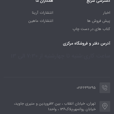
دسترسی سریع
همکاران ما
اخبار
انتشارات آرینا
پیش فروش ها
انتشارات ماهین
کتاب های در دست چاپ
آدرس دفتر و فروشگاه مرکزی
ساعت کاری:شنبه تا چهارشنبه از 7:30 الی 13
02166491295
تهران، خیابان انقلاب ، بین 12فروردین و منیری جاوید،
خیابان روانمهر،پلاک136 ، واحد1