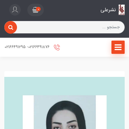
نشرعلی
0
02166491876- 02166491295