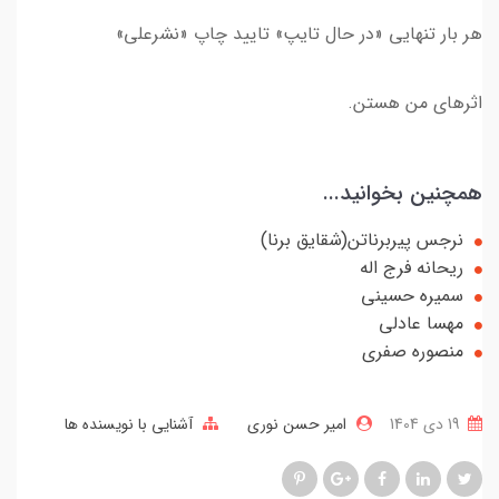
هر بار تنهایی «در حال تایپ» تایید چاپ «نشرعلی»
اثرهای من هستن.
همچنین بخوانید...
نرجس پیربرناتن(شقایق برنا)
ریحانه فرج اله
سمیره حسینی
مهسا عادلی
منصوره صفری
19 دی 1404
امیر حسن نوری
آشنایی با نویسنده ها