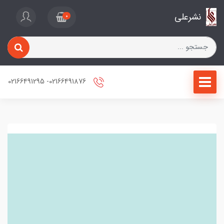
نشرعلی
0
02166491876- 02166491295