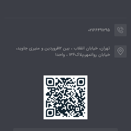
02166491295
تهران، خیابان انقلاب ، بین 12فروردین و منیری جاوید،
خیابان روانمهر،پلاک136 ، واحد1