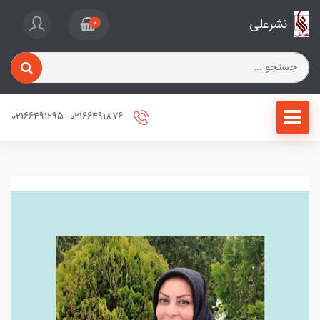
نشرعلی
0
02166491876- 02166491295