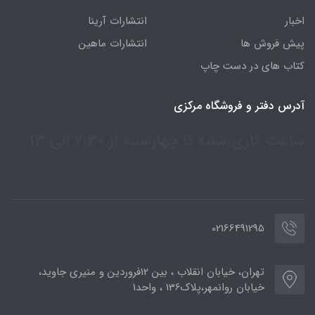
اخبار
انتشارات آرینا
پیش فروش ها
انتشارات ماهین
کتاب های در دست چاپ
آدرس دفتر و فروشگاه مرکزی
ساعت کاری:شنبه تا چهارشنبه از 7:30 الی 13
02166491295
تهران، خیابان انقلاب ، بین 12فروردین و منیری جاوید،
خیابان روانمهر،پلاک136 ، واحد1