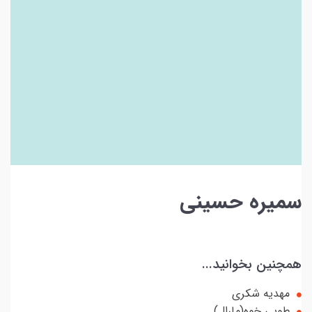
سمیره حسینی
همچنین بخوانید...
مهدیه شکری
طوبی خوه(مارال)