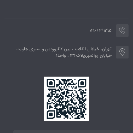
02166491295
تهران، خیابان انقلاب ، بین 12فروردین و منیری جاوید،
خیابان روانمهر،پلاک136 ، واحد1