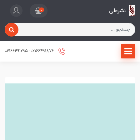
نشرعلی
0
02166491876- 02166491295