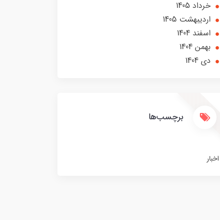
خرداد 1405
ارديبهشت 1405
اسفند 1404
بهمن 1404
دی 1404
برچسب‌ها
اخبار