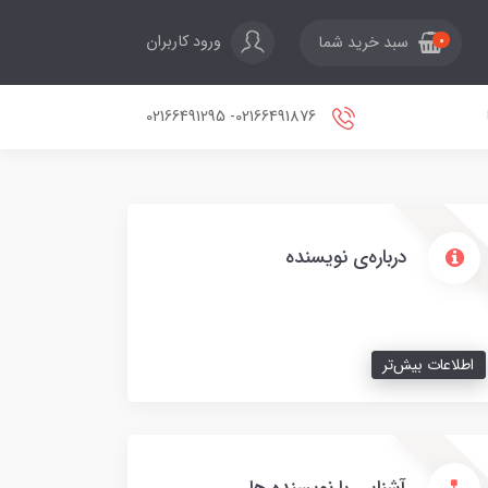
ورود کاربران
سبد خرید شما
0
02166491876- 02166491295
درباره‌ی نویسنده
اطلاعات بیش‌تر