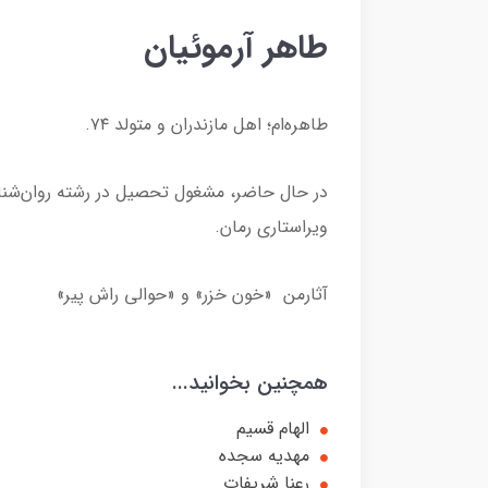
طاهر آرموئیان
طاهره‌ام؛ اهل مازندران و متولد ۷۴.
در حال حاضر، مشغول تحصیل در رشته روان‌شنا
ویراستاری رمان.
آثارمن «خون خزر» و «حوالی راش پیر»
همچنین بخوانید...
الهام قسیم
مهدیه سجده
رعنا شریفات