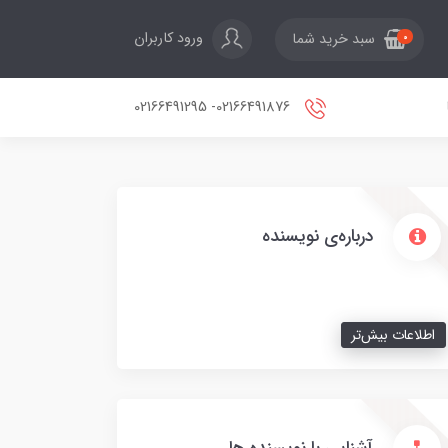
ورود کاربران
سبد خرید شما
0
02166491876- 02166491295
درباره‌ی نویسنده
اطلاعات بیش‌تر