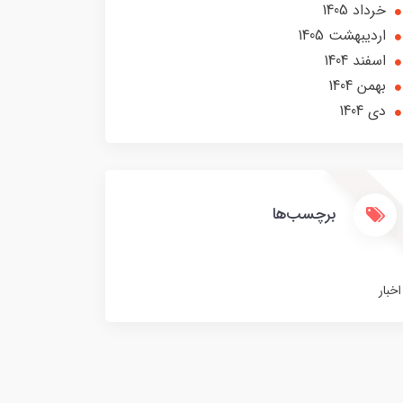
خرداد 1405
ارديبهشت 1405
اسفند 1404
بهمن 1404
دی 1404
برچسب‌ها
اخبار