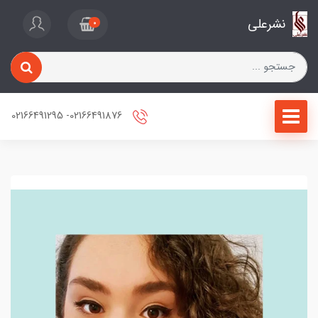
نشرعلی
0
02166491876- 02166491295