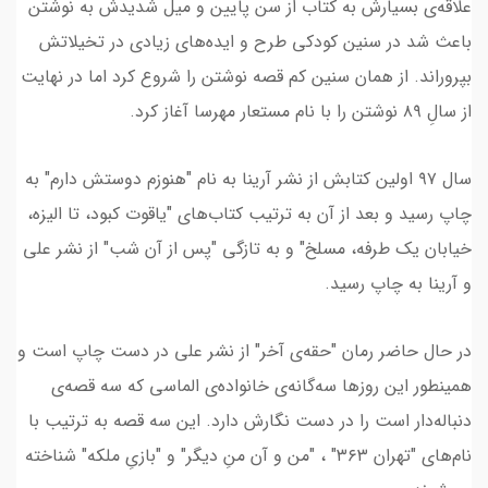
علاقه‌ی بسیارش به کتاب از سن پایین و میل شدیدش به نوشتن
باعث شد در سنین کودکی طرح و ایده‌های زیادی در تخیلاتش
بپروراند. از همان سنین کم قصه نوشتن را شروع کرد اما در نهایت
از سالِ ۸۹ نوشتن را با نام مستعار مهرسا آغاز کرد.
سال ۹۷ اولین کتابش از نشر آرینا به نام "هنوزم دوستش دارم" به
چاپ رسید و بعد از آن به ترتیب کتاب‌های "یاقوت کبود، تا الیزه،
خیابان یک طرفه، مسلخ" و به تازگی "پس از آن شب" از نشر علی
و آرینا به چاپ رسید.
در حال حاضر رمان "حقه‌ی آخر" از نشر علی در دست چاپ است و
همینطور این روزها سه‌گانه‌ی خانواده‌ی الماسی که سه قصه‌ی
دنباله‌دار است را در دست نگارش دارد. این سه قصه به ترتیب با
نام‌های "تهران ۳۶۳" ، "من و آن منِ دیگر" و "بازیِ ملکه" شناخته