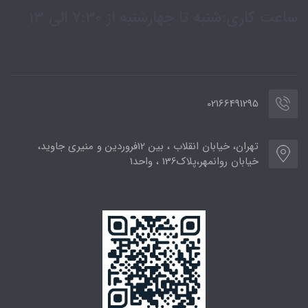
ساعت کاری:شنبه تا چهارشنبه از 7:30 الی 13
02166491295
تهران، خیابان انقلاب ، بین 12فروردین و منیری جاوید،
خیابان روانمهر،پلاک136 ، واحد1