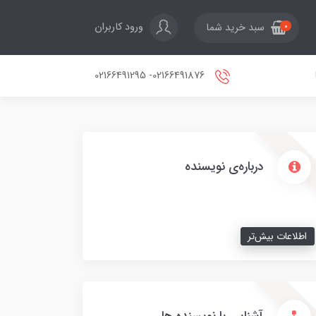
ورود کاربران
سبد خرید شما
0
02166491876- 02166491295
درباره‌ی نویسنده
اطلاعات بیش‌تر