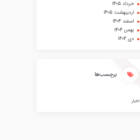
خرداد 1405
ارديبهشت 1405
اسفند 1404
بهمن 1404
دی 1404
برچسب‌ها
اخبار