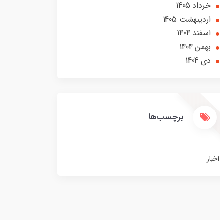
خرداد 1405
ارديبهشت 1405
اسفند 1404
بهمن 1404
دی 1404
برچسب‌ها
اخبار