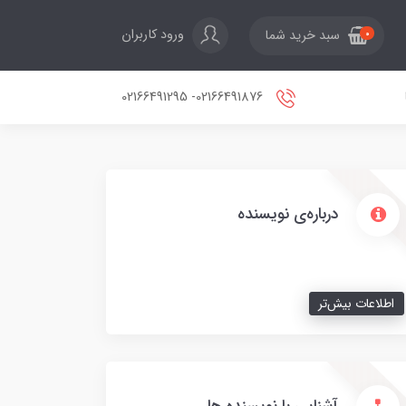
ورود کاربران
سبد خرید شما
0
02166491876- 02166491295
درباره‌ی نویسنده
اطلاعات بیش‌تر