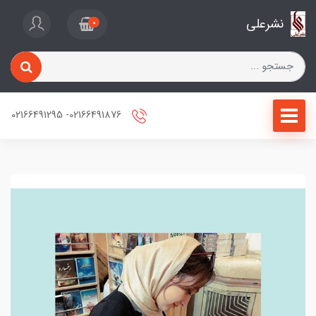
نشرعلی
0
02166491876- 02166491295