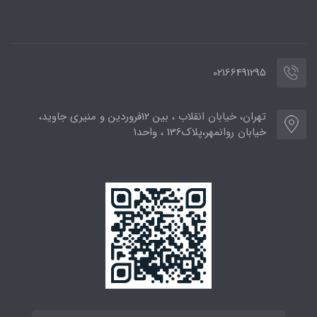
02166491295
تهران، خیابان انقلاب ، بین 12فروردین و منیری جاوید،
خیابان روانمهر،پلاک136 ، واحد1