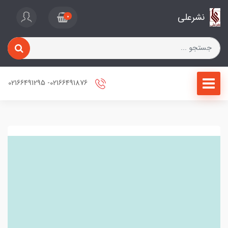
نشرعلی
0
02166491876- 02166491295