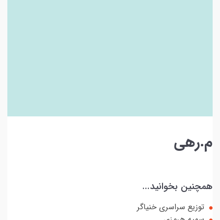
م.رهی
همچنین بخوانید...
توزیع سراسری خنیاگر
سمیه هرمزی