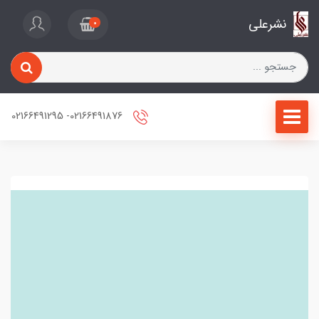
نشرعلی
0
02166491876- 02166491295