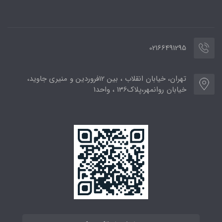
02166491295
تهران، خیابان انقلاب ، بین 12فروردین و منیری جاوید،
خیابان روانمهر،پلاک136 ، واحد1