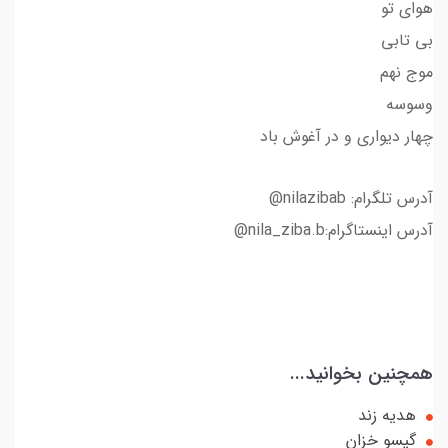
هوای تو
بی تابی
موج نهم
وسوسه
چهار دیواری و در آغوش باد
آدرس تلگرام: nilazibab@
آدرس اینستاگرام:nila_ziba.b@
همچنین بخوانید...
هدیه زند
گیسو خزان