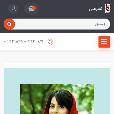
نشرعلی
0
02166491876- 02166491295