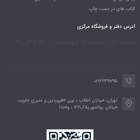
کتاب های در دست چاپ
آدرس دفتر و فروشگاه مرکزی
ساعت کاری:شنبه تا چهارشنبه از 7:30 الی 13
02166491295
تهران، خیابان انقلاب ، بین 12فروردین و منیری جاوید،
خیابان روانمهر،پلاک136 ، واحد1