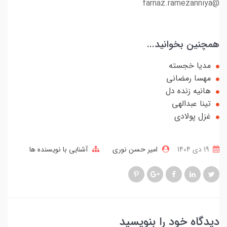
@farnaz.ramezanniya
همچنین بخوانید...
مدیا خجسته
مهسا رمضانی
هانیه زنده دل
تینا عبدالهی
غزل پولادی
19 دی 1404
امیر حسن نوری
آشنایی با نویسنده ها
دیدگاه خود را بنویسید