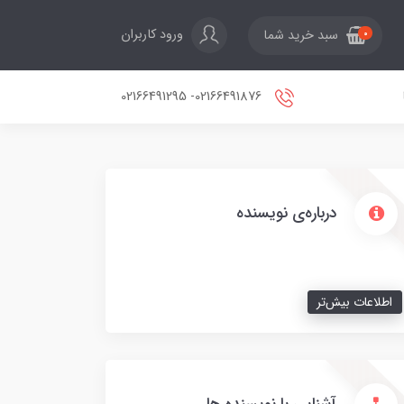
ورود کاربران
سبد خرید شما
0
02166491876- 02166491295
درباره‌ی نویسنده
اطلاعات بیش‌تر