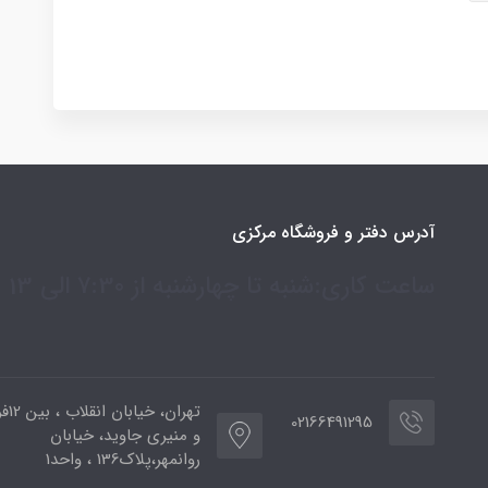
آدرس دفتر و فروشگاه مرکزی
ساعت کاری:شنبه تا چهارشنبه از 7:30 الی 13
تهران،
02166491295
و منیری جاوید، خیابان
روانمهر،پلاک136 ، واحد1