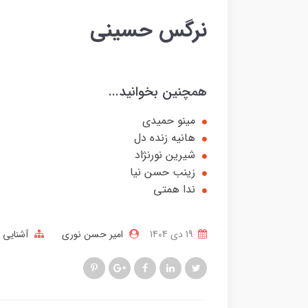
نرگس حسینی
همچنین بخوانید...
مینو حمیدی
هانیه زنده دل
شیرین نورنژاد
زینب حسن نیا
ندا همتی
19 دی 1404
امیر حسن نوری
آشنایی ب