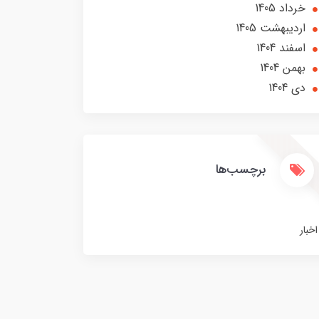
خرداد 1405
ارديبهشت 1405
اسفند 1404
بهمن 1404
دی 1404
برچسب‌ها
اخبار