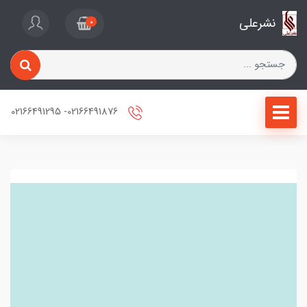
نشرعلی
0
02166491876- 02166491295