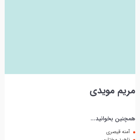
مریم مویدی
همچنین بخوانید...
آمنه قیصری
ناهید مختاری