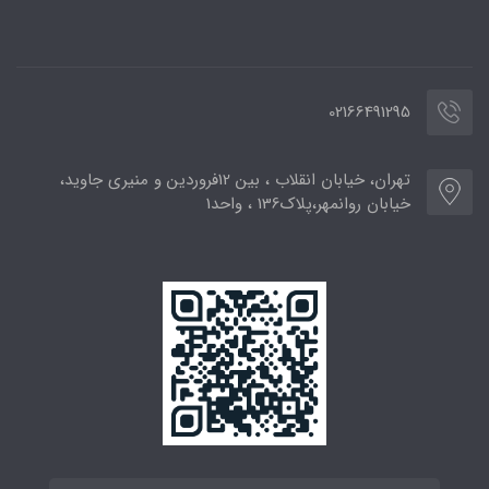
02166491295
تهران، خیابان انقلاب ، بین 12فروردین و منیری جاوید،
خیابان روانمهر،پلاک136 ، واحد1