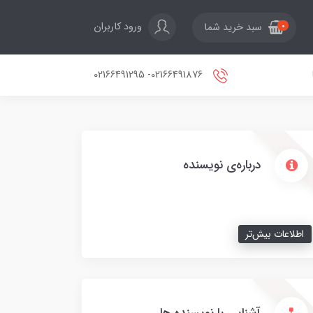
ورود کاربران
سبد خرید شما
0
02166491876- 02166491295
درباره‌ی نویسنده
اطلاعات بیش‌تر