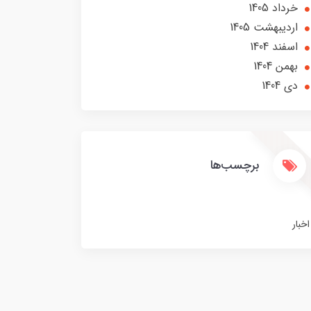
خرداد 1405
ارديبهشت 1405
اسفند 1404
بهمن 1404
دی 1404
برچسب‌ها
اخبار