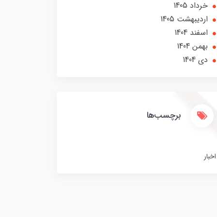
خرداد 1405
ارديبهشت 1405
اسفند 1404
بهمن 1404
دی 1404
برچسب‌ها
اخبار