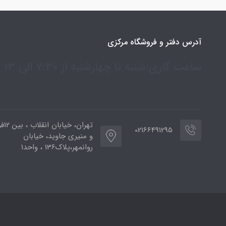
آدرس دفتر و فروشگاه مرکزی
ساعت کاری:شنبه تا چهارشنبه از 7:30 الی 13
تهران،
02166491295
و منیری جاوید، خیابان
روانمهر،پلاک136 ، واحد1