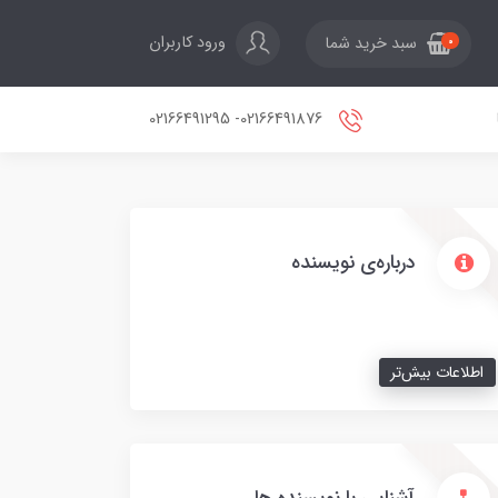
ورود کاربران
سبد خرید شما
0
02166491876- 02166491295
درباره‌ی نویسنده
اطلاعات بیش‌تر