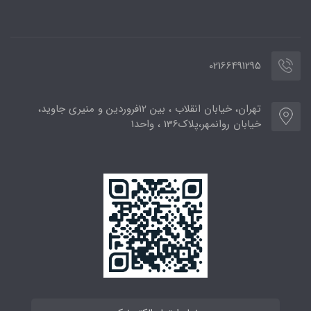
02166491295
تهران، خیابان انقلاب ، بین 12فروردین و منیری جاوید،
خیابان روانمهر،پلاک136 ، واحد1