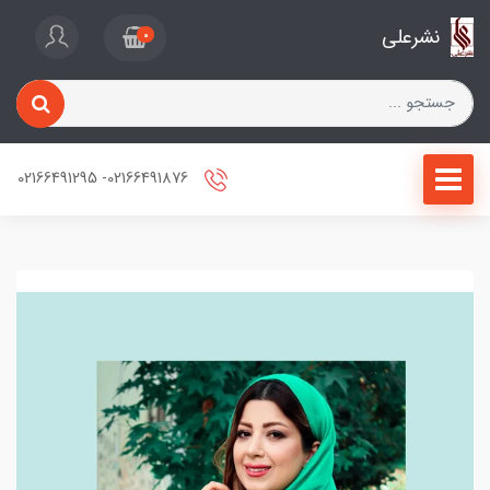
نشرعلی
0
02166491876- 02166491295