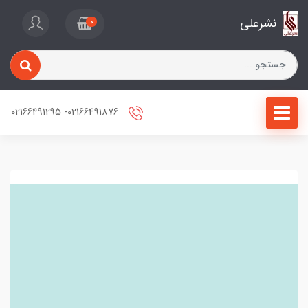
نشرعلی
0
02166491876- 02166491295