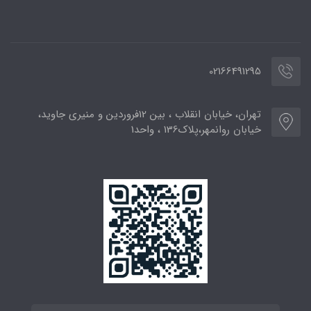
02166491295
تهران، خیابان انقلاب ، بین 12فروردین و منیری جاوید،
خیابان روانمهر،پلاک136 ، واحد1