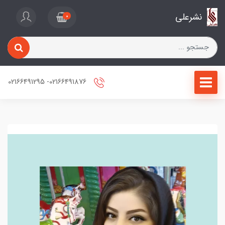
نشرعلی
0
02166491876- 02166491295