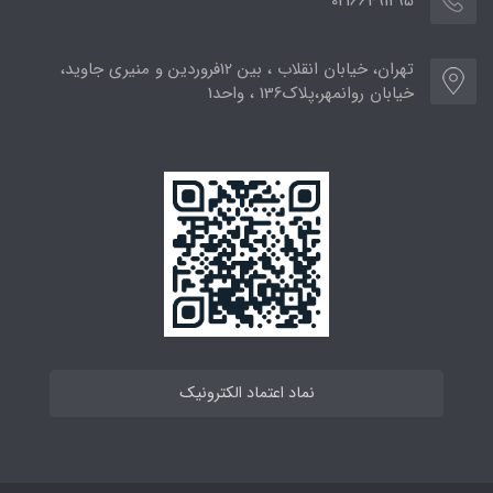
02166491295
تهران، خیابان انقلاب ، بین 12فروردین و منیری جاوید،
خیابان روانمهر،پلاک136 ، واحد1
نماد اعتماد الکترونیک