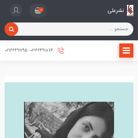
نشرعلی
0
02166491876- 02166491295