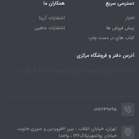
دسترسی سریع
همکاران ما
اخبار
انتشارات آرینا
پیش فروش ها
انتشارات ماهین
کتاب های در دست چاپ
آدرس دفتر و فروشگاه مرکزی
ساعت کاری:شنبه تا چهارشنبه از 7:30 الی 13
02166491295
تهران، خیابان انقلاب ، بین 12فروردین و منیری جاوید،
خیابان روانمهر،پلاک136 ، واحد1