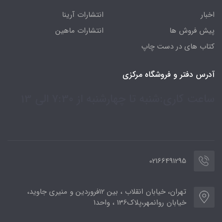
اخبار
انتشارات آرینا
پیش فروش ها
انتشارات ماهین
کتاب های در دست چاپ
آدرس دفتر و فروشگاه مرکزی
ساعت کاری:شنبه تا چهارشنبه از 7:30 الی 13
02166491295
تهران، خیابان انقلاب ، بین 12فروردین و منیری جاوید،
خیابان روانمهر،پلاک136 ، واحد1