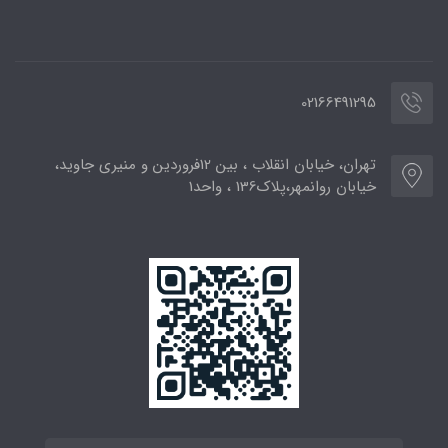
02166491295
تهران، خیابان انقلاب ، بین 12فروردین و منیری جاوید،
خیابان روانمهر،پلاک136 ، واحد1