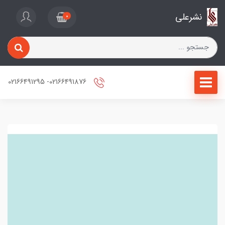
نشرعلی
0
02166491876- 02166491295