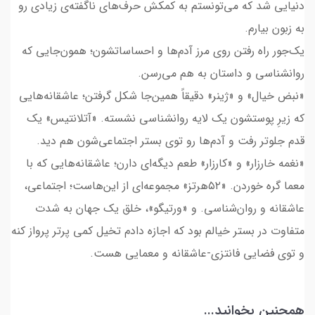
دنیایی شد که می‌تونستم به کمکش حرف‌های ناگفته‌ی زیادی رو
به زبون بیارم.
یک‌جور راه رفتن روی مرز آدم‌ها و احساساتشون؛ همون‌جایی که
روانشناسی و داستان به هم می‌رسن.
«نبض خیال» و «ژینر» دقیقاً همین‌جا شکل گرفتن؛ عاشقانه‌هایی
که زیرِ پوستشون یک لایه روانشناسی نشسته. «آتلانتیس» یک
قدم جلوتر رفت و آدم‌ها رو توی بستر اجتماعی‌شون هم دید.
«نغمه خارزار» و «کارزار» طعم دیگه‌ای دارن؛ عاشقانه‌هایی که با
معما گره خوردن. «۵۲هرتز» مجموعه‌ای از این‌هاست؛ اجتماعی،
عاشقانه و روان‌شناسی. و «ورتیگو»، خلق یک جهان به شدت
متفاوت در بستر خیالم بود که اجازه دادم تخیل کمی پرتر پرواز کنه
و توی فضایی فانتزی-عاشقانه و معمایی هست.
همچنین بخوانید...