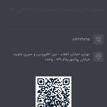
ساعت کاری:شنبه تا چهارشنبه از 7:30 الی 13
02166491295
تهران، خیابان انقلاب ، بین 12فروردین و منیری جاوید،
خیابان روانمهر،پلاک136 ، واحد1