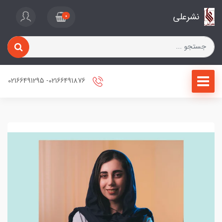
نشرعلی
0
02166491876- 02166491295