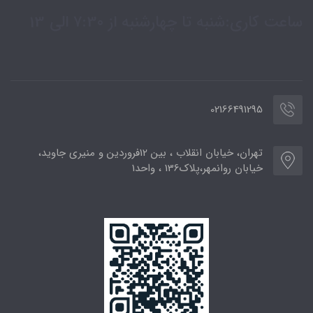
ساعت کاری:شنبه تا چهارشنبه از 7:30 الی 13
02166491295
تهران، خیابان انقلاب ، بین 12فروردین و منیری جاوید،
خیابان روانمهر،پلاک136 ، واحد1