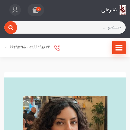
نشرعلی
0
02166491876- 02166491295