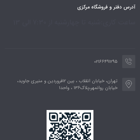
آدرس دفتر و فروشگاه مرکزی
ساعت کاری:شنبه تا چهارشنبه از 7:30 الی 13
02166491295
تهران، خیابان انقلاب ، بین 12فروردین و منیری جاوید،
خیابان روانمهر،پلاک136 ، واحد1