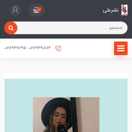
نشرعلی
0
02166491876- 02166491295