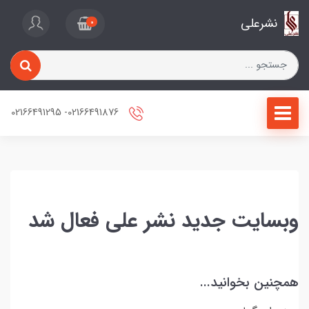
نشرعلی
0
02166491876- 02166491295
وبسایت جدید نشر علی فعال شد
همچنین بخوانید...