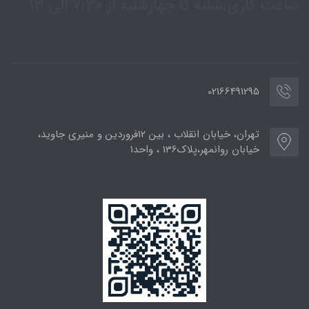
ساعت کاری:شنبه تا چهارشنبه از 7:30 الی 13
02166491295
تهران، خیابان انقلاب ، بین 12فروردین و منیری جاوید،
خیابان روانمهر،پلاک136 ، واحد1